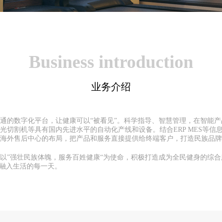
Business introduction
业务介绍
通的数字化平台，让健康可以“被看见”。科学指导、智慧管理，在智能
光切割机等具有国内先进水平的自动化产线和设备。结合ERP MES等
海外售后中心的布局，把产品和服务直接提供给终端客户，打造民族品牌，
将以”强壮民族体魄，服务百姓健康“为使命，积极打造成为全民健身的综
身融入生活的每一天。