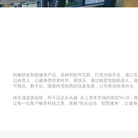
积极研发智能健身产品、器材和软件互联，打造功能齐全、接口互
以体育人，让健身变得更科学、更快乐。通过购置智能机器人、激
可视化、数字化。随着跨境电商的迅速发展，公司将加快海外仓、
雄关漫道真如铁，而今迈步从头越 走上资本市场的南宫NG28，
让每一位客户畅享科技之美，体验“快乐运动、智慧健身”，让健